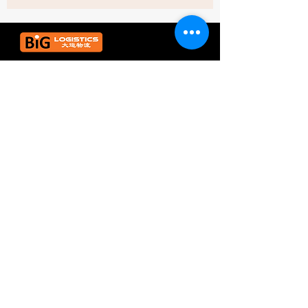
BiG Logistics Sdn Bhd
Nombor Lesen:
1120650
-P
HUBUNGI
Telefon: +603
8408 2208
Faks:
+603 8066 8561
E-mel:
enquiries@bigloggroup.com
No. 16, Jalan Subang 7/4, Tmn
Perindustrian Subang USJ 1,
47600 Subang Jaya Selangor Darul
Ehsan
JAM BEKERJA
Isnin - Jumaat: 8.00 pagi - 5 petang
​​Sabtu: 8.00am - 12.00pm
​Ahad / P. Cuti: Ditutup