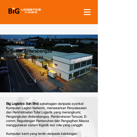
lihan Utama Untuk Jenama
n Pengedar Antarabangsa
Utama Di Rantau ini
Big Logistics Sdn Bhd
; sebahagian daripada syarikat
Kumpulan Legion Network, menawarkan Penyelesaian
dan Perkhidmatan Total Logistik yang merangkumi;
Pengangkutan Antarabangsa, Pembrokeran Tersuai, E-
comm. Pegudangan Pemenuhan dan Pengagihan Massa
menggunakan sistem logistik last mile yang canggih
Kumpulan kami yang terdiri daripada kakitangan